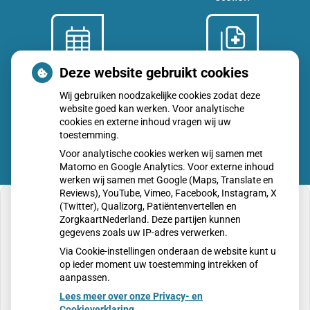
Deze website gebruikt cookies
Afspraken
Dossier
maken
bekijken
Wij gebruiken noodzakelijke cookies zodat deze
website goed kan werken. Voor analytische
cookies en externe inhoud vragen wij uw
toestemming.
Voor analytische cookies werken wij samen met
Matomo en Google Analytics. Voor externe inhoud
werken wij samen met Google (Maps, Translate en
Reviews), YouTube, Vimeo, Facebook, Instagram, X
(Twitter), Qualizorg, Patiëntenvertellen en
ZorgkaartNederland. Deze partijen kunnen
gegevens zoals uw IP-adres verwerken.
U heeft geen toestemming gegeven voor
Via Cookie-instellingen onderaan de website kunt u
externe inhoud
die nodig is om dit te zien.
op ieder moment uw toestemming intrekken of
aanpassen.
Cookie-instellingen wijzigen
Lees meer over onze Privacy- en
Cookieverklaring.