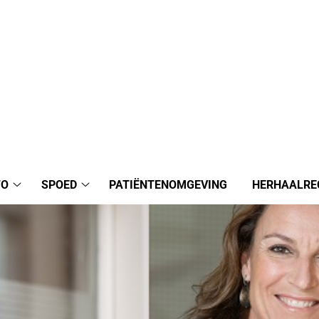
FO
SPOED
PATIËNTENOMGEVING
HERHAALRE
Praktijkinfo
Spoed
submenu
submenu