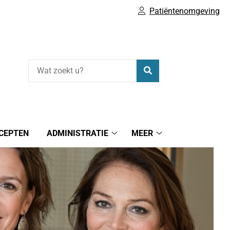
Patiëntenomgeving
Zoeken
CEPTEN
ADMINISTRATIE
MEER
Administratie
Meer
submenu
submenu