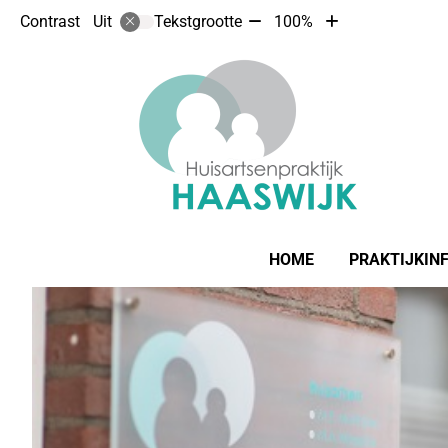
Tekst
Tekst
Contrast
Tekstgrootte
100%
Uit
verkleinen
vergroten
met
met
10%
10%
Hoofdmenu
HOME
PRAKTIJKIN