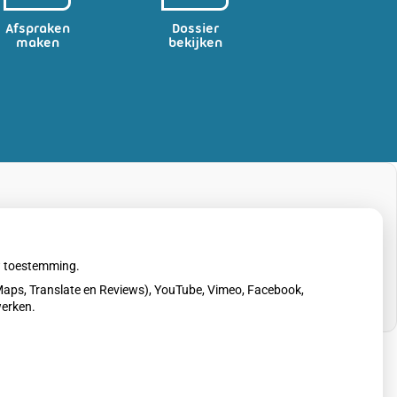
Afspraken
Dossier
maken
bekijken
uw toestemming.
aps, Translate en Reviews), YouTube, Vimeo, Facebook,
werken.
erklaring
|
Cookie-instellingen
|
Voorwaarden