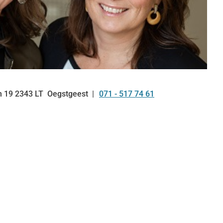
n
19
2343 LT
Oegstgeest
071 - 517 74 61
Tel: