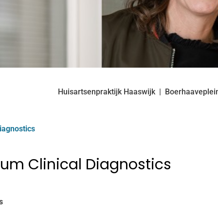
Huisartsenpraktijk Haaswijk
Boerhaaveplei
Diagnostics
ium Clinical Diagnostics
s