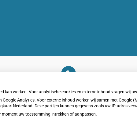
U heeft geen toestemming gegeven voor
externe inhoud
die nodig is om dit te zien.
oed kan werken. Voor analytische cookies en externe inhoud vragen wij 
Cookie-instellingen wijzigen
 Google Analytics. Voor externe inhoud werken wij samen met Google (M
ZorgkaartNederland. Deze partijen kunnen gegevens zoals uw IP-adres ver
eder moment uw toestemming intrekken of aanpassen.
Privacy v