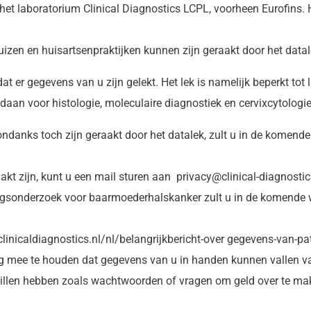
 het laboratorium Clinical Diagnostics LCPL, voorheen Eurofins.
zen en huisartsenpraktijken kunnen zijn geraakt door het datale
at er gegevens van u zijn gelekt. Het lek is namelijk beperkt tot
an voor histologie, moleculaire diagnostiek en cervixcytologie
ndanks toch zijn geraakt door het datalek, zult u in de komende
kt zijn, kunt u een mail sturen aan privacy@clinical-diagnostics
ngsonderzoek voor baarmoederhalskanker zult u in de komende 
/clinicaldiagnostics.nl/nl/belangrijkbericht-over gegevens-van-pa
ng mee te houden dat gegevens van u in handen kunnen vallen v
willen hebben zoals wachtwoorden of vragen om geld over te ma