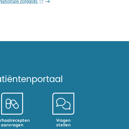
p Nationale zorggids
atiëntenportaal
rhaalrecepten
Vragen
aanvragen
stellen