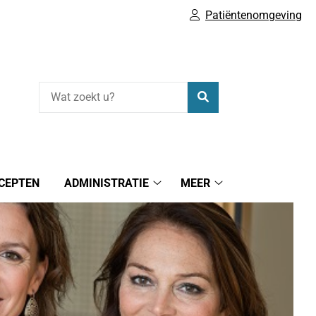
Patiëntenomgeving
Zoeken
CEPTEN
ADMINISTRATIE
MEER
Administratie
Meer
submenu
submenu