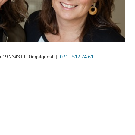
n
19
2343 LT
Oegstgeest
071 - 517 74 61
Tel: