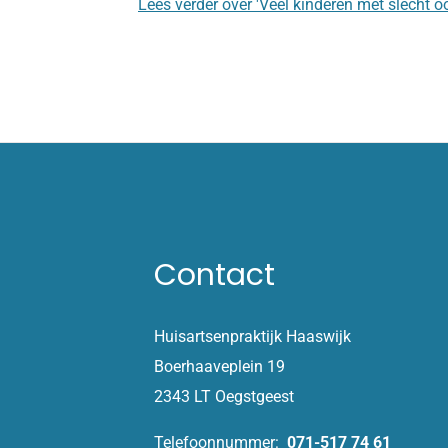
Lees verder
over 'Veel kinderen met slecht oo
Contact
Huisartsenpraktijk Haaswijk
Boerhaaveplein 19
2343 LT Oegstgeest
Telefoonnummer:
071-517 74 61