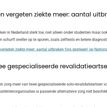
n vergeten ziekte meer: aantal uitb
ken in Nederland sterk toe, niet alleen onder studenten maar o
churft sneller op te sporen, zoals zelftests en betere diagnost
 vergeten ziekte meer: aantal uitbraken fors gestegen' op Nation
e gespecialiseerde revalidatiearts
n zorg meer van twee gespecialiseerde solo-revalidatieartsen 
atiëntenorganisaties is passende alternatieve zorg niet beschik