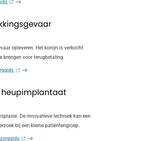
gids
ikkingsgevaar
ar opleveren. Het konijn is verkocht
e brengen voor terugbetaling.
orggids
e heupimplantaat
ysplasie. De innovatieve techniek kan een
rzoek bij een kleine patiëntengroep.
 zorggids