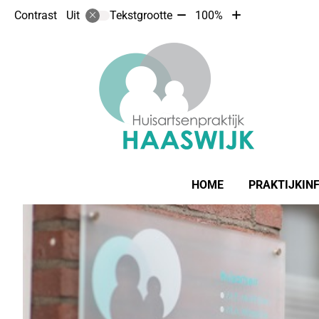
Tekst
Tekst
Contrast
Tekstgrootte
100%
Uit
verkleinen
vergroten
met
met
10%
10%
Hoofdmenu
HOME
PRAKTIJKIN