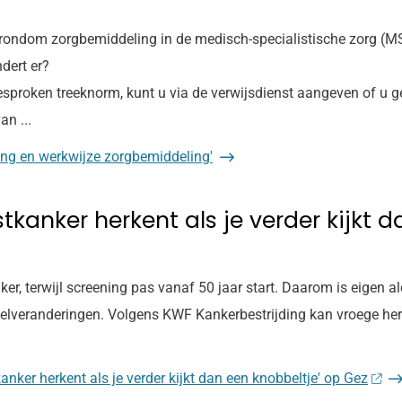
 rondom zorgbemiddeling in de medisch-specialistische zorg (
dert er?
esproken treeknorm, kunt u via de verwijsdienst aangeven of u 
n ...
ing en werkwijze zorgbemiddeling'
stkanker herkent als je verder kijkt 
, terwijl screening pas vanaf 50 jaar start. Daarom is eigen aler
pelveranderingen. Volgens KWF Kankerbestrijding kan vroege herk
kanker herkent als je verder kijkt dan een knobbeltje' op Gez