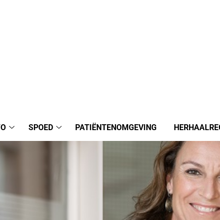
FO
SPOED
PATIËNTENOMGEVING
HERHAALRE
Praktijkinfo
Spoed
submenu
submenu