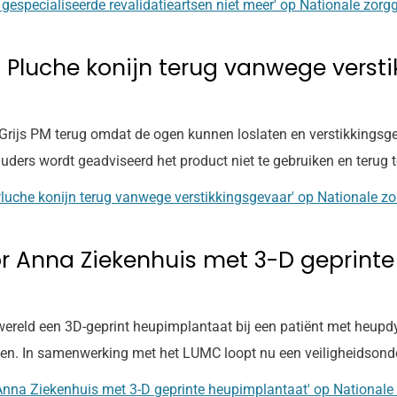
 gespecialiseerde revalidatieartsen niet meer' op Nationale zorg
Pluche konijn terug vanwege verst
js PM terug omdat de ogen kunnen loslaten en verstikkingsgeva
ers wordt geadviseerd het product niet te gebruiken en terug t
luche konijn terug vanwege verstikkingsgevaar' op Nationale z
r Anna Ziekenhuis met 3-D geprint
 wereld een 3D-geprint heupimplantaat bij een patiënt met heupd
ten. In samenwerking met het LUMC loopt nu een veiligheidsonde
 Anna Ziekenhuis met 3-D geprinte heupimplantaat' op Nationale